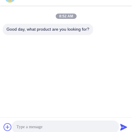
8:52 AM
Good day, what product are you looking for?
Nengxun Communication Technology Co.,Ltd.
lxy514626@outlook.com
86--15361056787
Anschrift: 401, Jinxinuo Signal Connection Technology
Industrial Park, Nr. 50, Baolong 2nd Road, Baolong Street,
Bezirk Longgang, Stadt Shenzhen, Provinz Guangdong
Gute Qualität Chinas Anti-Drohnen-Module Lieferant.
Copyright-© 2024-2026 Nengxun Communication
Technology Co.,Ltd. . Alle Rechte vorbehalten.