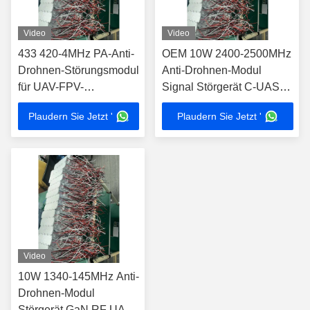
Video
Video
433 420-4MHz PA-Anti-
OEM 10W 2400-2500MHz
Drohnen-Störungsmodul
Anti-Drohnen-Modul
für UAV-FPV-
Signal Störgerät C-UAS
Signalstörungen 10W
Lösungen
Plaudern Sie Jetzt '
Plaudern Sie Jetzt '
Video
10W 1340-145MHz Anti-
Drohnen-Modul
Störgerät GaN RF UAV