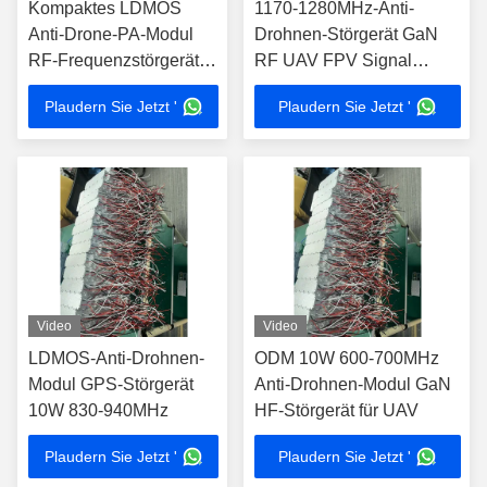
Kompaktes LDMOS
1170-1280MHz-Anti-
Anti-Drone-PA-Modul
Drohnen-Störgerät GaN
RF-Frequenzstörgerät
RF UAV FPV Signal
10W 720-840MHz
Störung 10W
Plaudern Sie Jetzt '
Plaudern Sie Jetzt '
Video
Video
LDMOS-Anti-Drohnen-
ODM 10W 600-700MHz
Modul GPS-Störgerät
Anti-Drohnen-Modul GaN
10W 830-940MHz
HF-Störgerät für UAV
Plaudern Sie Jetzt '
Plaudern Sie Jetzt '