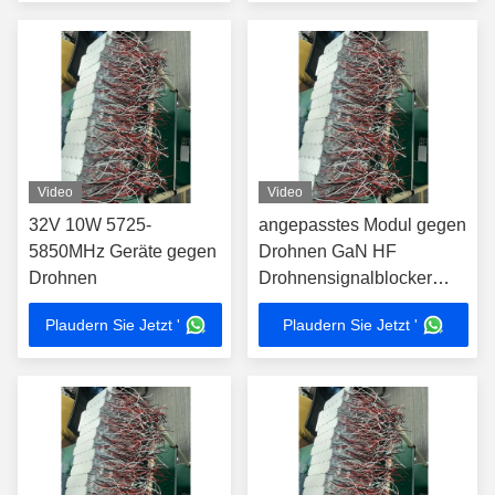
Video
Video
32V 10W 5725-
angepasstes Modul gegen
5850MHz Geräte gegen
Drohnen GaN HF
Drohnen
Drohnensignalblocker
10W 5150-5350MHz
Plaudern Sie Jetzt '
Plaudern Sie Jetzt '