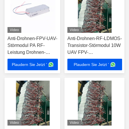
Video
Video
Anti-Drohnen-FPV-UAV-
Anti-Drohnen-RF-LDMOS-
Störmodul PA RF-
Transistor-Störmodul 10W
Leistung Drohnen-
UAV FPV-
Frequenzblocker 10W
Signalstörungssystem
Plaudern Sie Jetzt '
Plaudern Sie Jetzt '
950-1050MHz
1550-1620MHz
Video
Video