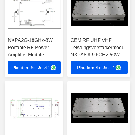
NXPA2G-18GHz-8W
OEM RF UHF VHF
Portable RF Power
Leistungsverstärkermodul
Amplifier Module
NXPA8.8-9.6GHz-50W
Hochleistungs-Anti-
Plaudern Sie Jetzt '
Plaudern Sie Jetzt '
Drohnen-Anti-UAV-
System mit Zubehör