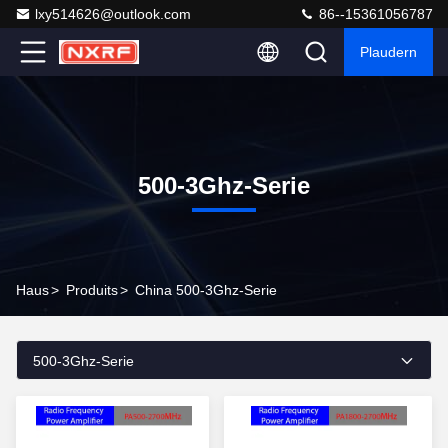
lxy514626@outlook.com
86--15361056787
Plaudern
500-3Ghz-Serie
Haus
>
Produits
>
China 500-3Ghz-Serie
500-3Ghz-Serie