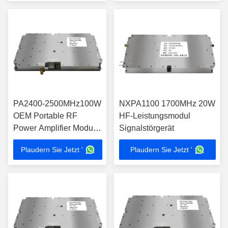
PA2400-2500MHz100W
NXPA1100 1700MHz 20W
OEM Portable RF
HF-Leistungsmodul
Power Amplifier Modul
Signalstörgerät
Hochleistungs-Anti-
Plaudern Sie Jetzt '
Plaudern Sie Jetzt '
Drohnen-Anti-UAV-
System mit Zubehör