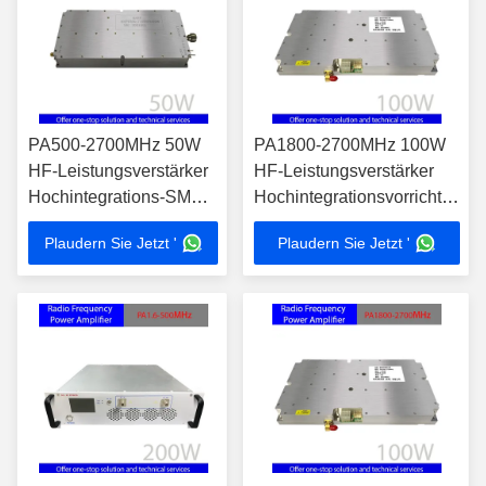
PA500-2700MHz 50W
PA1800-2700MHz 100W
HF-Leistungsverstärker
HF-Leistungsverstärker
Hochintegrations-SMA-
Hochintegrationsvorrichtung
F-Schnittstelle für
für EMV-Prüfung
Plaudern Sie Jetzt '
Plaudern Sie Jetzt '
flexible Signalinput
Signalverstärkung HF-
Eingangsschnittstelle
SMA-F