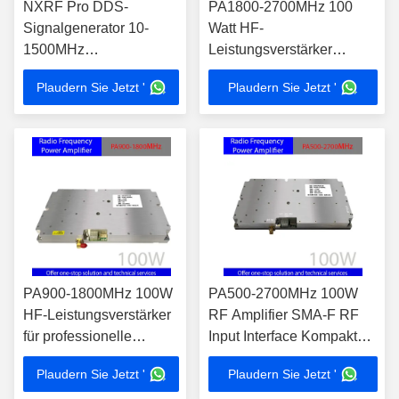
NXRF Pro DDS-
PA1800-2700MHz 100
Signalgenerator 10-
Watt HF-
1500MHz
Leistungsverstärker
Einstellfrequenzsystem
Hochintegrationsgerät für
Plaudern Sie Jetzt '
Plaudern Sie Jetzt '
mit Standby-Funktion
EMV-Tests und
Signalverstärkung
PA900-1800MHz 100W
PA500-2700MHz 100W
HF-Leistungsverstärker
RF Amplifier SMA-F RF
für professionelle
Input Interface Kompakte
Signalverstärkung
Struktur
Plaudern Sie Jetzt '
Plaudern Sie Jetzt '