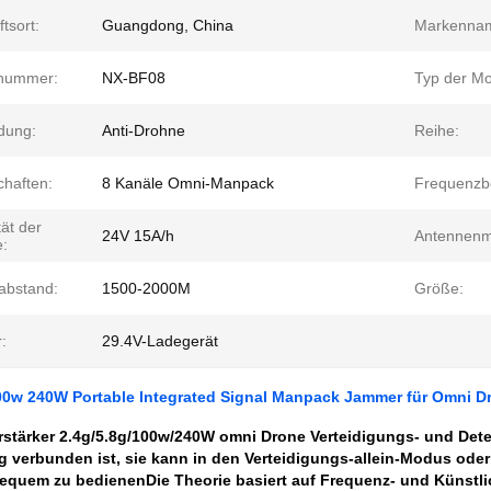
tsort:
Guangdong, China
Markenna
nummer:
NX-BF08
Typ der Mo
dung:
Anti-Drohne
Reihe:
chaften:
8 Kanäle Omni-Manpack
Frequenzbe
ät der
24V 15A/h
Antennen
e:
sabstand:
1500-2000M
Größe:
:
29.4V-Ladegerät
100w 240W Portable Integrated Signal Manpack Jammer für Omni 
rstärker 2.4g/5.8g/100w/240W omni Drone Verteidigungs- und Detek
g verbunden ist, sie kann in den Verteidigungs-allein-Modus ode
quem zu bedienenDie Theorie basiert auf Frequenz- und Künstlich