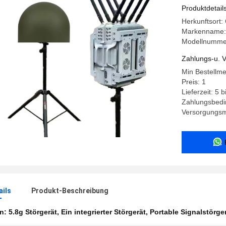
und Erke
Produktdetail
Herkunftsort:
Markenname
Modellnumme
Zahlungs-u. V
Min Bestellm
Preis: 1
Lieferzeit: 5 
Zahlungsbedin
Versorgungsma
ails
Produkt-Beschreibung
en:
5.8g Störgerät
,
Ein integrierter Störgerät
,
Portable Signalstörge