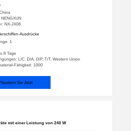
nnung
s
 China
: NENGXUN
r: NX-JX08
erschiffen-Ausdrücke
enge: 1
bis 8 Tage
gungen: L/C, D/A, D/P, T/T, Western Union
terial-Fähigkeit: 1000
Plaudern Sie Jetzt
räte mit einer Leistung von 240 W