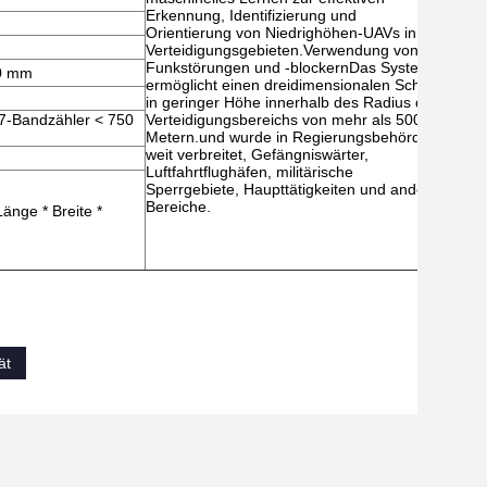
Erkennung, Identifizierung und
Orientierung von Niedrighöhen-UAVs in
Verteidigungsgebieten.Verwendung von
Funkstörungen und -blockernDas System
0 mm
ermöglicht einen dreidimensionalen Schutz
in geringer Höhe innerhalb des Radius des
7-Bandzähler < 750
Verteidigungsbereichs von mehr als 5000
Metern.und wurde in Regierungsbehörden
weit verbreitet, Gefängniswärter,
Luftfahrtflughäfen, militärische
Sperrgebiete, Haupttätigkeiten und andere
Bereiche.
nge * Breite *
ät