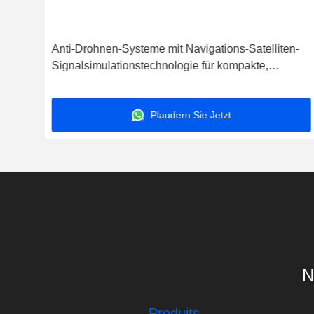
euge
Anti-Drohnen-Systeme mit Navigations-Satelliten-
Signalsimulationstechnologie für kompakte,
tragbare und leistungsfähige Geräte
Plaudern Sie Jetzt
N
Produits