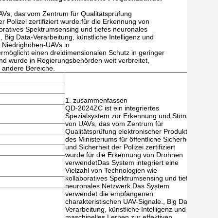
AVs, das vom Zentrum für Qualitätsprüfung
r Polizei zertifiziert wurde.für die Erkennung von
oratives Spektrumsensing und tiefes neuronales
ig Data-Verarbeitung, künstliche Intelligenz und
n Niedrighöhen-UAVs in
öglicht einen dreidimensionalen Schutz in geringer
d wurde in Regierungsbehörden weit verbreitet,
d andere Bereiche.
1. zusammenfassen
QD-2024ZC ist ein integriertes
Spezialsystem zur Erkennung und Störung
von UAVs, das vom Zentrum für
Qualitätsprüfung elektronischer Produkte
des Ministeriums für öffentliche Sicherheit
und Sicherheit der Polizei zertifiziert
wurde.für die Erkennung von Drohnen
verwendetDas System integriert eine
Vielzahl von Technologien wie
kollaboratives Spektrumsensing und tiefes
neuronales Netzwerk.Das System
verwendet die empfangenen
charakteristischen UAV-Signale., Big Data-
Verarbeitung, künstliche Intelligenz und
maschinelles Lernen zur effektiven