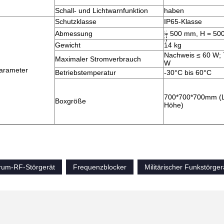
Schall- und Lichtwarnfunktion
haben
Schutzklasse
IP65-Klasse
Abmessung
= 500 mm, H = 50
Gewicht
14 kg
Nachweis ≤ 60 W; 
Maximaler Stromverbrauch
W
arameter
Betriebstemperatur
-30°C bis 60°C
700*700*700mm (Lä
Boxgröße
Höhe)
trum-RF-Störgerät
Frequenzblocker
Militärischer Funkstörger