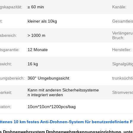
gskapazität:
≥ 60 min
Kanäle:
t:
kleiner als 10kg
Gesamtleis
Verlänger
sbereich:
> 1000 m
Bruch:
tsgarantie:
12 Monate
Hersteller:
ewicht:
16 kg
Signalgültig
ungsbereich:
360° Umgebungssicht
trunksücht
Kann mit anderen Sicherheitssysteme
arkeit:
Stromverso
n integriert werden
kation:
10cm*10cm*1200pcs/bag
ttenes 10 km festes Anti-Drohnen-System für benutzerdefiniert
es Drohnenwehrsystem Drohnenwehrerkennungseinrichtung, unte