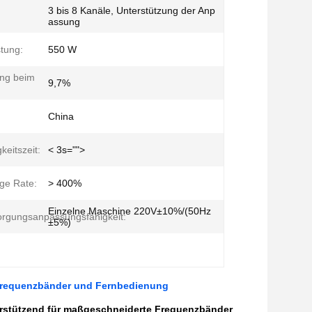
3 bis 8 Kanäle, Unterstützung der Anp
assung
tung:
550 W
ung beim
9,7%
China
keitszeit:
< 3s="">
ige Rate:
> 400%
Einzelne Maschine 220V±10%/(50Hz
rgungsanpassungsfähigkeit:
±5%)
e Frequenzbänder und Fernbedienung
rstützend für maßgeschneiderte Frequenzbänder