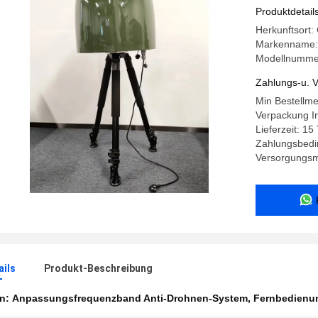
und Fern
Produktdetail
Herkunftsort:
Markenname
Modellnumme
Zahlungs-u. V
Min Bestellm
Verpackung I
Lieferzeit: 15
Zahlungsbedin
Versorgungsma
ails
Produkt-Beschreibung
en:
Anpassungsfrequenzband Anti-Drohnen-System
,
Fernbedienu