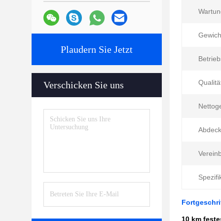
Wartun
Gewich
Plaudern Sie Jetzt
Betrieb
Qualitä
Verschicken Sie uns
Nettog
Abdeck
Vereinb
Spezifi
Fortgeschri
10 km fest