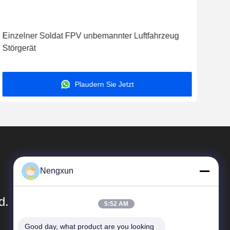
Vid
Einzelner Soldat FPV unbemannter Luftfahrzeug
300
Störgerät
Det
Plaudern Sie Jetzt
Nengxun
d.
5:52 AM
Good day, what product are you looking 
Schnelle Verbindungen