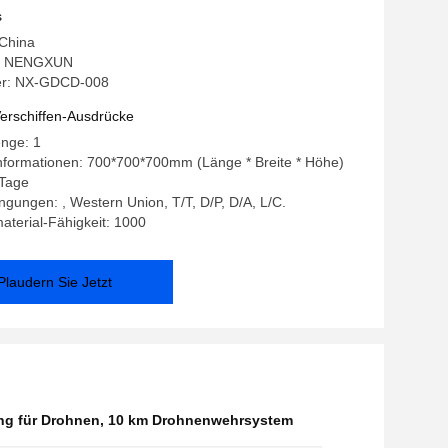
bedienung
s
 China
: NENGXUN
r: NX-GDCD-008
erschiffen-Ausdrücke
enge: 1
nformationen: 700*700*700mm (Länge * Breite * Höhe)
 Tage
gungen: , Western Union, T/T, D/P, D/A, L/C.
terial-Fähigkeit: 1000
Plaudern Sie Jetzt
ng für Drohnen
,
10 km Drohnenwehrsystem