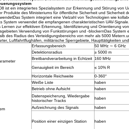
euerungssystem
 ist ein integriertes Spezialsystem zur Erkennung und Störung von U
er Produkte des Ministeriums für öffentliche Sicherheit und Sicherheit de
endetDas System integriert eine Vielzahl von Technologien wie kollab
 System verwendet die empfangenen charakteristischen UAV-Signale., B
 Lernen zur effektiven Erkennung, Identifizierung und Orientierung vo
gsgebieten.Verwendung von Funkstörungen und -blockernDas System erm
alb des Radius des Verteidigungsbereichs von mehr als 5000 Metern.un
ter, Luftfahrtflughäfen, militärische Sperrgebiete, Haupttätigkeiten un
Erfassungsbereich
50 MHz ∼ 6 GHz
Detektionsradius
≥ 5000 m
Breitbandverarbeitung in Echtzeit
160 MHz
arameter
Genauigkeit im Bereich
≤ 10% R
Horizontale Reichweite
0-360°
Weiße Liste
haben
Betrieb ohne Aufsicht
haben
Datenspeicherung, Wiedergabe
haben
historischer Tracks
Aufzeichnung des Signals
haben
tem
Position einer einzigen Station
haben