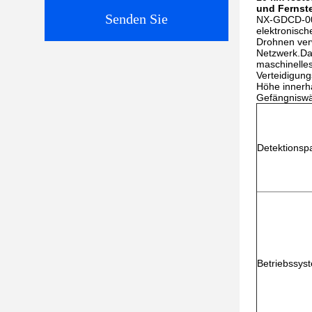
und Fernst
Senden Sie
NX-GDCD-008
elektronisch
Drohnen verw
Netzwerk.Das
maschinelles
Verteidigun
Höhe innerh
Gefängniswär
Detektionsp
Betriebssys