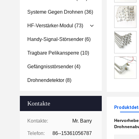
Systeme Gegen Drohnen
(36)
HF-Verstärker-Modul
(73)
Handy-Signal-Störsender
(6)
Tragbare Pelikansperre
(10)
Gefängnisstörsender
(4)
Drohnendetektor
(8)
Kontakte
Produktdet
Hervorheb
Kontakte:
Mr. Barry
Drohnenabw
Telefon:
86--15361056787