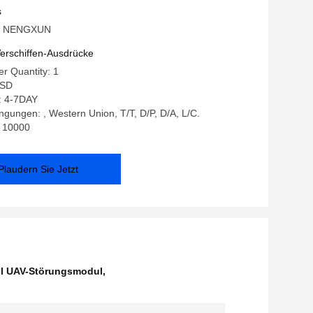
 in unbemannten Luftfahrzeugen
s
: NENGXUN
erschiffen-Ausdrücke
r Quantity: 1
USD
: 4-7DAY
gungen: , Western Union, T/T, D/P, D/A, L/C.
: 10000
Plaudern Sie Jetzt
l UAV-Störungsmodul
,