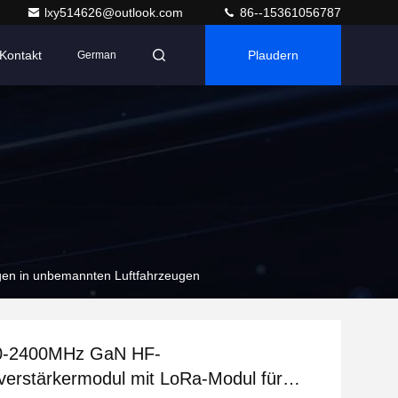
lxy514626@outlook.com
86--15361056787
Kontakt
Plaudern
German
en in unbemannten Luftfahrzeugen
0-2400MHz GaN HF-
verstärkermodul mit LoRa-Modul für