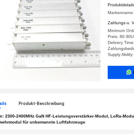
Störungen
Produktdetail
Markenname
Zahlungs-u. V
Minimum Orde
Preis: 80-90
Delivery Time
Zahlungsbedin
Supply Ability
ails
Produkt-Beschreibung
en:
2300-2400MHz GaN HF-Leistungsverstärker-Modul
,
LoRa-Modu
ehrmodul für unbemannte Luftfahrzeuge