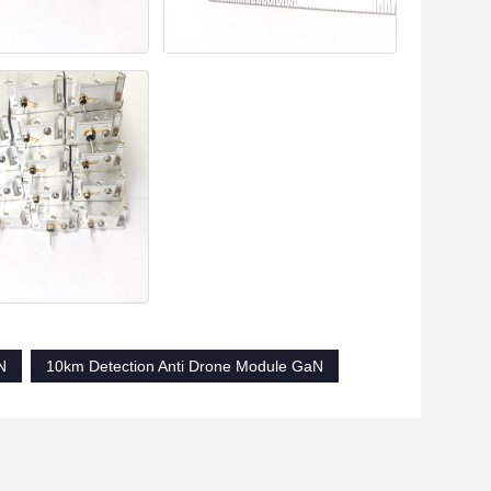
N
10km Detection Anti Drone Module GaN