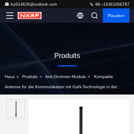
lxy514626@outlook.com
86--15361056787
Plaudern
Produits
Haus
>
Produits
>
Anti-Drohnen-Module
>
Kompakte
Antenne für die Kommunikation mit GaN-Technologie in der
Größe von 500-600 MHz mit eingebautem Zirkulator für das Anti-
Drone-Modul