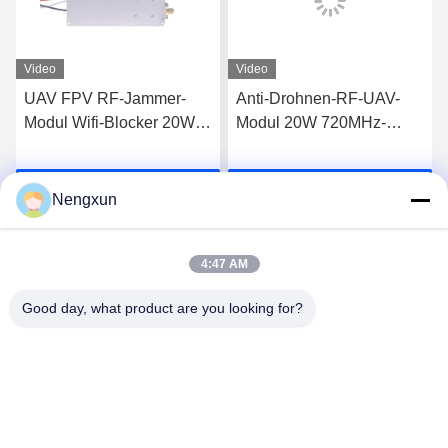
Video
Video
UAV FPV RF-Jammer-
Anti-Drohnen-RF-UAV-
Modul Wifi-Blocker 20W
Modul 20W 720MHz-
600MHz-700MHz
840MHz FPV C-UAS
Drohne Wifi Bluetooth-
Plaudern Sie Jetzt
Plaudern Sie Jetzt
Störgerät
Nengxun
4:47 AM
Good day, what product are you looking for?
Nengxun Communication Technology Co.,Ltd.
lxy514626@outlook.com
86--15361056787