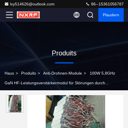
lxy514626@outlook.com
86--15361056787
Plaudern
Produits
Haus
>
Produits
>
Anti-Drohnen-Module
>
100W 5,8GHz
GaN HF-Leistungsverstärkermodul für Störungen durch
unbemannte Luftfahrzeuge mit eingebautem Zirkulator