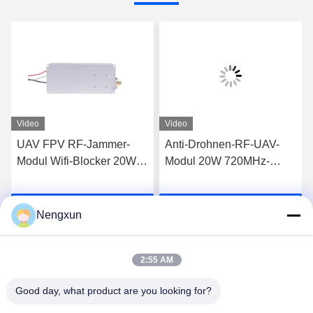
Video
Video
UAV FPV RF-Jammer-
Anti-Drohnen-RF-UAV-
Modul Wifi-Blocker 20W
Modul 20W 720MHz-
600MHz-700MHz
840MHz FPV C-UAS
Drohne Wifi Bluetooth-
Plaudern Sie Jetzt
Plaudern Sie Jetzt
Störgerät
Nengxun
2:55 AM
Good day, what product are you looking for?