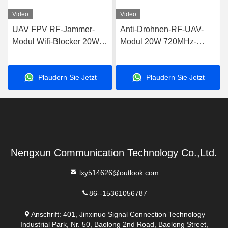
Video
Video
UAV FPV RF-Jammer-
Anti-Drohnen-RF-UAV-
Modul Wifi-Blocker 20W
Modul 20W 720MHz-
600MHz-700MHz
840MHz FPV C-UAS
Drohne Wifi Bluetooth-
Plaudern Sie Jetzt
Plaudern Sie Jetzt
Störgerät
Nengxun Communication Technology Co.,Ltd.
lxy514626@outlook.com
86--15361056787
Anschrift: 401, Jinxinuo Signal Connection Technology
Industrial Park, Nr. 50, Baolong 2nd Road, Baolong Street,