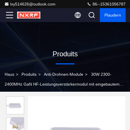
lxy514626@outlook.com
86--15361056787
Plaudern
Produits
Haus
>
Produits
>
Anti-Drohnen-Module
>
30W 2300-
2400MHz GaN HF-Leistungsverstärkermodul mit eingebautem
Zirkulator für UAV-Störungen