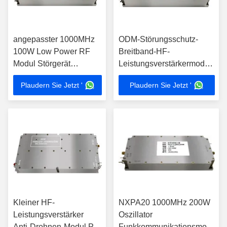
angepasster 1000MHz
ODM-Störungsschutz-
100W Low Power RF
Breitband-HF-
Modul Störgerät
Leistungsverstärkermodul
NXPA80
NXPA400 1100MHz 100W
Plaudern Sie Jetzt '
Plaudern Sie Jetzt '
Kleiner HF-
NXPA20 1000MHz 200W
Leistungsverstärker
Oszillator
Anti-Drohnen-Modul PN
Funkkommunikationsmodul