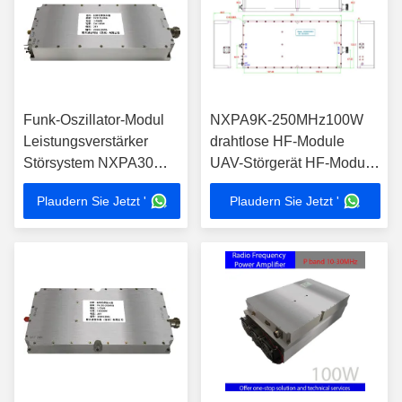
Funk-Oszillator-Modul
NXPA9K-250MHz100W
Leistungsverstärker
drahtlose HF-Module
Störsystem NXPA30
UAV-Störgerät HF-Module
678MHz 100W
Hochleistungsbreitband-
Plaudern Sie Jetzt '
Plaudern Sie Jetzt '
HF-Verstärkermodul