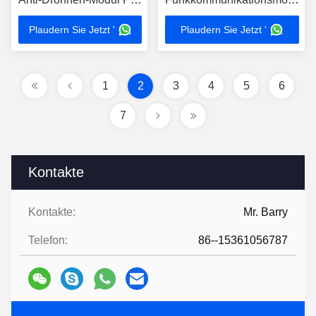
NXPA90 1500MHz 50W
Leistungsverstärker
Plaudern Sie Jetzt '
Plaudern Sie Jetzt '
1
2
3
4
5
6
7
Kontakte
Kontakte:
Mr. Barry
Telefon:
86--15361056787