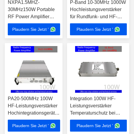
NXPA1.5MHZ-
P-Band 10-30MHz 1000W
30MHz150W Portable
Hochleistungsverstärker
RF Power Amplifier
für Rundfunk- und HF-
Module Hochleistungs-
Kommunikation
Plaudern Sie Jetzt '
Plaudern Sie Jetzt '
Anti-Drohnen- und Anti-
UAV-System mit
Zubehör
PA20-500MHz 100W
Integration 100W HF-
HF-Leistungsverstärker
Leistungsverstärker
Hochintegrationsgerät
Temperaturschutz bei
für EMV-Tests und
80°C für EMV-
Plaudern Sie Jetzt '
Plaudern Sie Jetzt '
Signalverstärkung
Testsignalverstärkung im