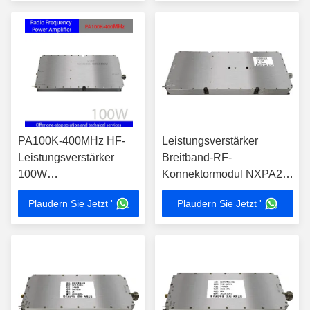
UV-Band 20-512MHz
PA100K-400MHz HF-
Leistungsverstärker
Leistungsverstärker
Breitband-RF-
100W
Konnektormodul NXPA20-
Hochintegrationssignalverstärker
1000MHz 200W
Plaudern Sie Jetzt '
Plaudern Sie Jetzt '
für professionelle
Verwendung